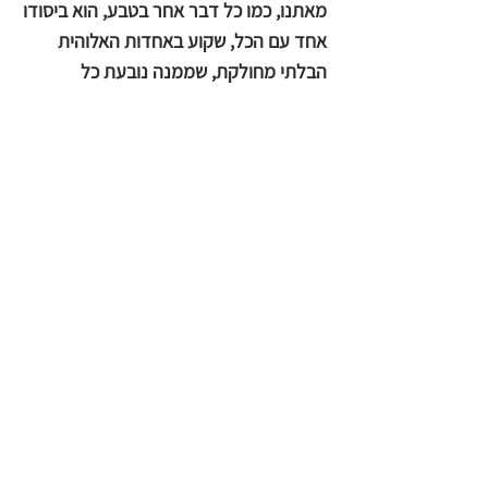
מאתנו, כמו כל דבר אחר בטבע, הוא ביסודו
אחד עם הכל, שקוע באחדות האלוהית
הבלתי מחולקת, שממנה נובעת כל
הבריאה. אם אנחנו לומדים להיפתח לעומק
הפנימי שלנו, "מתנועעים בתוך המושב
העמוק ביותר של התודעה", כפי שהבודהא
ניסח זאת, "נוכל לצאת בממלכת ה'אחד',
בדיוק כפי שהפיזיקה חודרת עמוק לתוך
החומר, אל תוכו של עולם שמעבר
לחומריות."
ארתור קסטלר, עיתונאי שחקר מיסטיקה,
כותב על החובה המוסרית שנובעת מחוויה
של איחוד. זו אינה רק חוויה להתרחבות
ולהארת האישיות של היחיד; אלא גם כזו
שיוצרת תחושת אחריות כלפי אחרים.