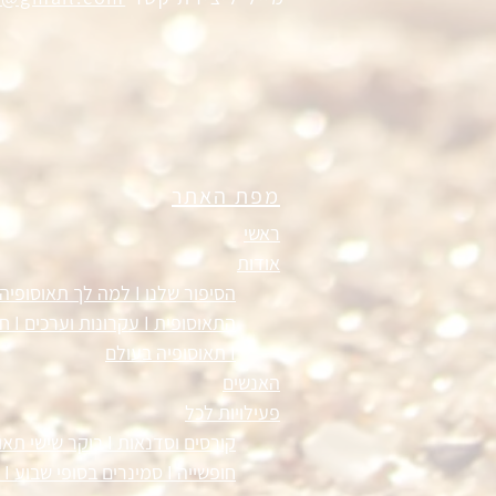
מפת האתר
ראשי
אודות
הסיפור שלנו I
למה לך תאוסופיה I
התאוסופית I
עקרונות וערכים
I
חז
I
תאוסופיה בעולם
האנשים
פעילויות לכל
קורסים וסדנאות
I
בוקר שישי תאו
חופשייה
I
סמינרים בסופי שבוע
I