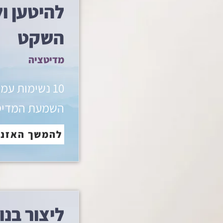
להיטען ו
השקט
מדיטציה
10 נשימות עמ
השמעת המדיט
להמשך האזנ
ליצור בנ