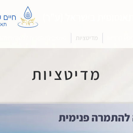
אוסופית בישראל (ע"ר)
סע הרוחני
מדיטציות
משאבים וספרים ללמידה ולה
מדיטציות
להתמרה פנימית