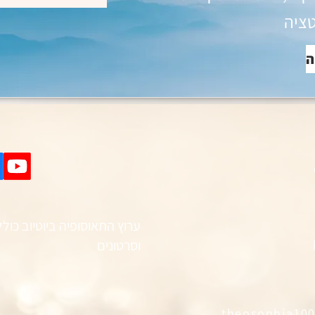
ציה
ה
וסרטונים
theosophia10