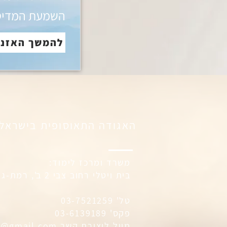
השמעת המדיט
להמשך האזנ
האגודה התאוסופית בישראל
משרד ומרכז לימוד:
בית ויטלי רחוב צבי 2 ב', רמת-גן
טל' 03-7521259
פקס' 03-6139189
מייל ליצירת קשר
0@gmail.com