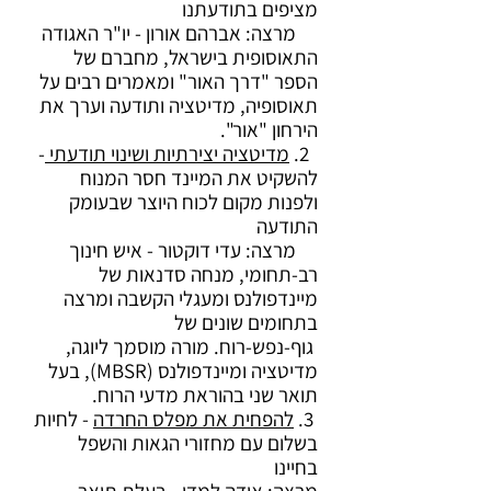
מציפים בתודעתנו
מרצה: אברהם אורון - יו"ר האגודה
התאוסופית בישראל, מחברם של
הספר "דרך האור" ומאמרים רבים על
תאוסופיה, מדיטציה ותודעה וערך את
הירחון "אור".
2.
מדיטציה יצירתיות ושינוי תודעתי
-
להשקיט את המיינד חסר המנוח
ולפנות מקום לכוח היוצר שבעומק
התודעה
מרצה: עדי דוקטור - איש חינוך
רב-תחומי, מנחה סדנאות של
מיינדפולנס ומעגלי הקשבה ומרצה
בתחומים שונים של
גוף-נפש-רוח. מורה מוסמך ליוגה,
מדיטציה ומיינדפולנס (MBSR), בעל
תואר שני בהוראת מדעי הרוח.
3.
להפחית את מפלס החרדה
- לחיות
בשלום עם מחזורי הגאות והשפל
בחיינו