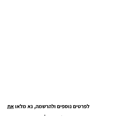
בסדנה בת שלושה מפגשים נעסוק
בנושאים אלה:
מהו שינוי?
תחושות, רגשות ומחשבות
במעבר למצב חדש
בחירה מהי?
התבוננות בבחירה אמיתית
שעשיתי וגרמה לשינוי בחיי
מחשבות ואמונות מגבילות ומקובעות
גילוי שלהן ואיך נשנה אותן?
לפרטים נוספים ולהרשמה, נא מלאו
את
הטופס
ונחזור אליכן.ם בהקדם
או צרו עמנו קשר: