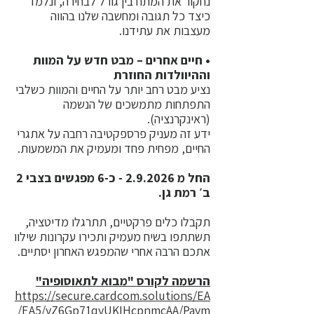
נחקור את המתח בין גורל לבחירה, ונלמד
כיצד כל תגובה ומחשבה שלנו בהווה
מעצבות את עתידנו.
• חיים אחרים – מבט חדש על המוות
וההיוולדות החוזרת
נציע מבט רחב יותר על החיים והמוות כשלבי
התפתחות מתמשכים של הנשמה
(ראינקרנציה).
ידע זה מעניק פרספקטיבה רחבה על אתגרי
החיים, מפחית פחד ומעמיק את המשמעות.
החל מ 2.9.2026 - כ-6 מפגשים בצבי 2
ב׳ רמת גן.
תקבלו כלים פרקטיים, תתרגלו מדיטציה,
תשתתפו בשיח מעמיק ותכירו עקרונות שילוו
אתכם הרבה אחרי שהמפגש האחרון יסתיים.
הרשמה לקורס "מבוא לתאוסופיה"
https://secure.cardcom.solutions/EA
/EA5/yZ6Gp71qyUKIHcpnmcAA/Paym