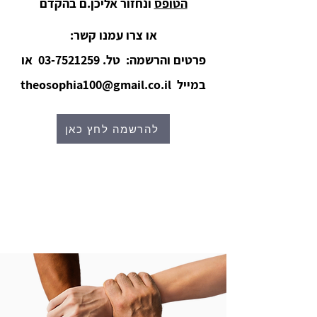
הטופס
ונחזור אליכן.ם בהקדם
או צרו עמנו קשר:
פרטים והרשמה: טל.
03-7521259
או
במייל
theosophia100@gmail.co.il
להרשמה לחץ כאן