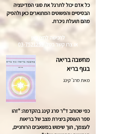
כל אדם יכול לתרגל את סוגי המדיטציה
הבסיסיים והפשוטים המתוארים כאן ולהפיק
מהם תועלת ניכרת.
לרכישה
לחצו כאן
או צרו קשר
בטל.
03-7521259
מחשבה בריאה
בגוף בריא
מאת סרג' קינג
כפי שכותב ד"ר סרג קינג בהקדמה: "זהו
ספר העוסק ביצירת מצב של בריאות
לעצמך, תוך שימוש במשאבים הרוחניים,