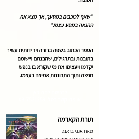
"שאף לכוכבים במסעך, אך מצא את
ההנאה במסע עצמו."
הספר הכתוב בשפה ברורה וידידותית עשיר
בתובנות ובתרגילים, שהבנתם ויישומם
יקדמו ויעצימו את מי שקורא בו בנפש
חפצה ותוך התבוננות אמיצה בעצמו.​
לרכישה
לחצו כאן
או צרו קשר
בטל.
03-7521259
תורת הקארמה
מאת אנני בזאנט