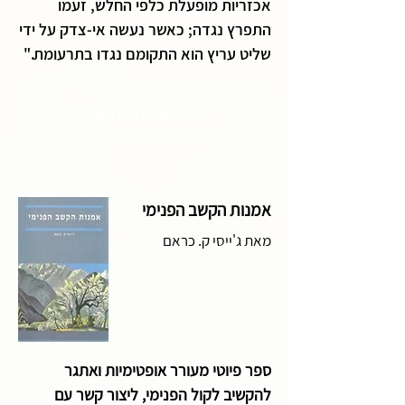
אכזריות מופעלת כלפי החלש, זעמו
התפרץ נגדה; כאשר נעשה אי-צדק על ידי
שליט עריץ הוא התקומם נגדו בתרעומת."
לרכישה
לחצו כאן
או צרו קשר
בטל.
03-7521259
אמנות הקשב הפנימי
מאת ג'ייסי ק. כראם
ספר פיוטי מעורר אופטימיות ואתגר
להקשיב לקול הפנימי, ליצור קשר עם