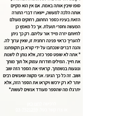
סופו שיבין אותה באמת. אם אין הוא מקיים
אותה הלכה למעשה, יישארו דברי התורה
הזאת בעיניו כספר החתום, רחוקים מעולם
המעשה וחסרי תועלת. אך כל מאמץ כן
לחיותם יזרה מייד אור עליהם. רק כך ניתן
להעריך כראוי פנינה רוחנית זו, שאין ערוך לה.
והנה דברים שנכתבו על ידי קורא בן תקופתנו:
" אתה לא שופט ספר כזה, אלא נותן לו לשנות
את חייך. המילים חודרות עמוק אל תוך מוחך
ונוגעות בנשמתך. קראתי את הספר הזה שוב
ושוב. זה כל כך הגיוני. אני מקווה שאנשים רבים
יותר לא רק ירכשו ויקראו את הספר הזה, אלא
יתרגלו מה שהספר מעודד אנשים לעשות."
לרכישה
לחצו כאן
או צרו קשר
בטל.
03-7521259