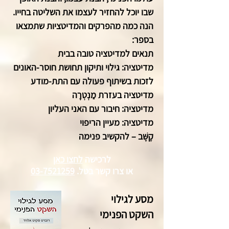
שבו יוכל להחזיר לעצמו את השליטה בחייו.
הנה כמה מהפרקים והמדיטציות שתמצאו
בספר:
תנאים למדיטציה טובה בבית
מדיטציה: גילוי ותיקון תחושת חוסר-האונים
לזכות בשיתוף פעולה עם התת-מודע
מדיטציה בעזרת מַנְטְרָה
מדיטציה: חיבור עם האני העליון
מדיטציה: מעיין הריפוי
קֶשֶּׁב – להקשיב פנימה
לרכישה
לחצו כאן
או צרו קשר
בטל.
03-7521259
מסע לגילוי
השקט הפנימי