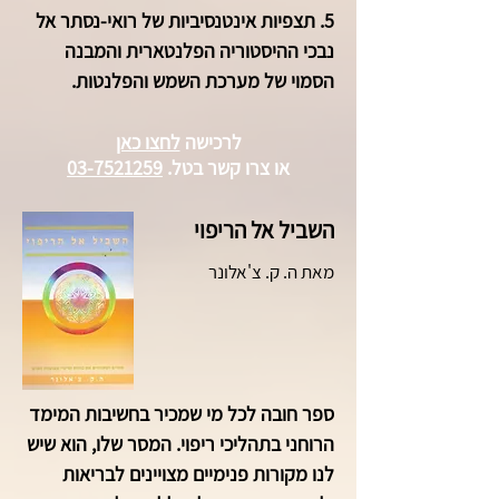
5. תצפיות אינטנסיביות של רואי-נסתר אל
נבכי ההיסטוריה הפלנטארית והמבנה
הסמוי של מערכת השמש והפלנטות.
לרכישה
לחצו כאן
או צרו קשר
בטל.
03-7521259
השביל אל הריפוי
מאת ה. ק. צ'אלונר
ספר חובה לכל מי שמכיר בחשיבות המימד
הרוחני בתהליכי ריפוי. המסר שלו, הוא שיש
לנו מקורות פנימיים מצויינים לבריאות