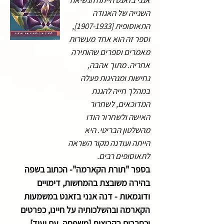
אנני בזאנט הייתה הנשיאה
השנייה של האגודה
התאוסופית [1907-1933],
וספר זה הוא אחד מעשרות
מאמרים וספרים שהותירה
אחריה. מתוך אהבה,
נחישות ומנהיגות פעלה
במהלך חייה להגנת
המדוכאים, לשחרור
האישה ולשחרור הודו
מהשלטון הבריטי. היא
הייתה ועודנה מקור השראה
לתאוסופים רבים.
בספר "תורת הקארמה"- הכתוב בשפה
בהירה משובצת בהמחשות, דימויים
ודוגמאות - דנה אנני בזאנט במשמעות
הקארמה ובהשלכותיה על חיינו, כפרטים
וכחברים בקבוצות [משפחה, עם ועוד].