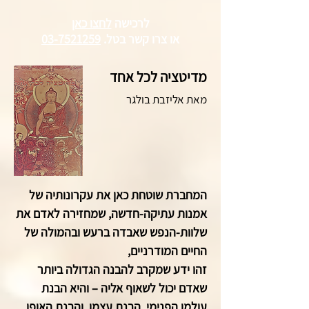
לרכישה
לחצו כאן
או צרו קשר
בטל.
03-7521259
מדיטציה לכל אחד
מאת אליזבת בולגר
המחברת שוטחת כאן את עקרונותיה של
אמנות עתיקה-חדשה, שמחזירה לאדם את
שלוות-הנפש שאבדה ברעש ובהמולה של
החיים המודרניים,
זהו ידע שמקרב להבנה הגדולה ביותר
שאדם יכול לשאוף אליה – והיא הבנת
עולמו הפנימי, הבנת עצמו, והבנת האופן