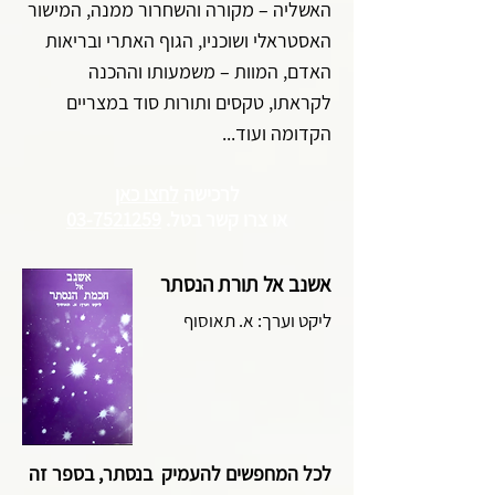
האשליה – מקורה והשחרור ממנה, המישור
האסטראלי ושוכניו, הגוף האתרי ובריאות
האדם, המוות – משמעותו וההכנה
לקראתו, טקסים ותורות סוד במצריים
הקדומה ועוד...
לרכישה
לחצו כאן
או צרו קשר
בטל.
03-7521259
אשנב אל תורת הנסתר
ליקט וערך: א. תאוסוף
לכל המחפשים להעמיק בנסתר, בספר זה