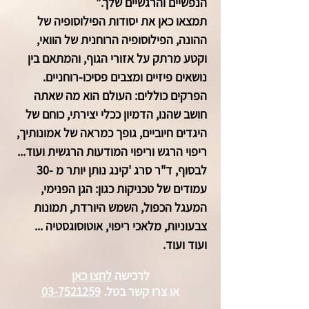
הנפשיים והרגשיים שלך."
תמצאו כאן את יסודות הפילוסופיה של
ההונה, הפילוסופיה הרוחנית של הוואי,
וקטע מרתק על אזורי הגוף, והמתאם בין
נושאים פיזיים ומצבים פסיכו-רוחניים.
הפרקים כוללים: העולם הוא מה שאתה
חושב שהנו, הדמיון ככלי יצירתי, כוחם של
היגדים חיוביים, גופך כמראה של אמונותיך,
ריפוי הרגש וריפוי המודעות הרגשית ועוד...
לבסוף, ד"ר סרג 'קינג נותן יותר מ -30
עמודים של טכניקות כגון: הגן הפנימי,
המעגל הכפול, השמש היורדת, תמונות
צבעוניות, מלאכי ריפוי, אוטוסוגסטיה ...
ועוד ועוד.
לרכישה
לחצו כאן
או צרו קשר
בטל.
03-7521259