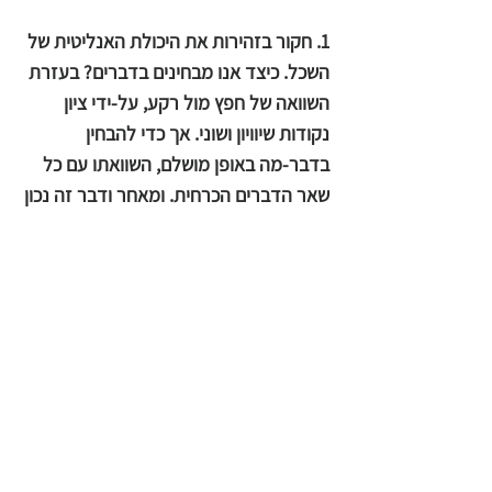
1. חקור בזהירות את היכולת האנליטית של
השכל. כיצד אנו מבחינים בדברים? בעזרת
השוואה של חפץ מול רקע, על-ידי ציון
נקודות שיוויון ושוני. אך כדי להבחין
בדבר-מה באופן מושלם, השוואתו עם כל
שאר הדברים הכרחית. ומאחר ודבר זה נכון
לגבי כל שאר הדברים, הבחנה מושלמת
רואה את כולם מול כולם בכל אשר תפנה,
והבחנת ריבוי הדברים כדברים נפרדים
נעלמת. במילים אחרות, המחקר חוקר את
עצמו עד-תום, כך שגם הוא עצמו נבלע
בסך-הכל.
2. ושוב, עם חלוף הזמן, כל דבר קיים ונמצא
במקום ובזמן שהוא נמצא, כי כל שאר