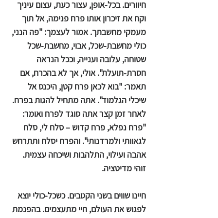
חיוורים. בכל-אופן, עצור כעת, עצום עיניך
וקח את זיכרון אותו פרח פנימה, אל תוך
מעמקי מחשבתך. אמור לעצמך: "פה הנני,
כולי מחשבת-שכל, אבוי, מחשבת-שכל
שטוחה, עלובה וענייה, וככל הנראה
חסרת-תועלת". אולי, אך לא בהכרח, אם
תאמר: "בוא לכאן פרח קטן, היכנס אל
שיכלי הגלמוד". אתה מתחיל להגות בפרח.
לאחר זמן קצר אתה סוגד לפרח ואומר:
"פרח נפלא, פרח קדוש – סלח לי, סלח
לגאוותי ולמרדנותי". והפרח יסלח ותתרחש
אהבה ועילוי, התלהבות ושיכחה עצמית.
זוהי מדיטציה.
חיינו שווים בשני הקטבים. כשכל-כולי יוצא
לפגוש את העולם, חיי מתעצמים. בהפנמת