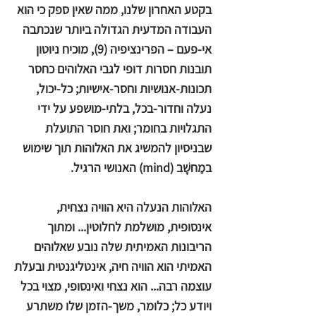
בקטע האחרון שלנו, ממה שאין ספק כי הוא
העבודה המדעית הגדולה ביותר שנכתבה
אי-פעם – הפרינציפיה (9), מוכיח ניוטון
תובנות חסרות דופי לגבי האלוהים כחסר
תכונות-אנושיות וחסר-אישיות; כל-יכול,
נעלה וחדור-בכל, בלתי-מושפע על ידי
התגלויות בחומר; ואת חוסר התועלת
שבניסיון להמשיג את האלוהות תוך שימוש
במַחשָׁב (mind) האנושי הרגיל.
האלוהות הנעלה היא הוויה נצחית,
אינסופית, מושלמת לחלוטין... ומתוך
הריבונות האמיתית שלה נובע שאלוהים
האמיתי הוא הוויה חיה, אינטליגנטית ובעלת
עוצמה רבה... הוא נצחי ואינסופי, מצוי בכל
ויודע כל; כלומר, משך-הזמן שלו משתרע