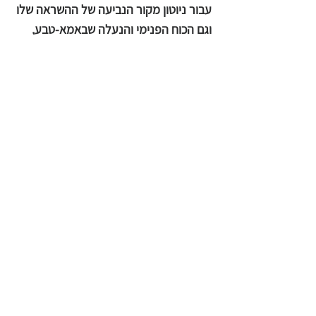
עבור ניוטון מקור הנביעה של ההשראה שלו
וגם הכוח הפנימי והנעלה שבאמא-טבע,
"ביסוס" המדע באופן חומרני (שלעולם אין
לבלבלו עם מדע אמיתי), פגע בניוטון בעצם
גירוד הקליפות הפיזיות של הבקיאות
הדגולה שלו, בעת שעזב את הליבה
הרוחנית, העמוקה שלו, בלתי נגועה
ומוזנחת. אם הפילוסופיה האזוטרית שלו
והתורות הדתיות שלו היו מקבלות חשיבות
דומה לזו שייחסו לחוקי המכאניקה שלו,
ייתכן שהטכנולוגיה שהתבססה על עבודותיו
של ניוטון היתה כוללת את המחשב והלב,
ולא היתה מתנהגת לעתים ככוח הרסני
שיצא מכלל שליטה.
ולבסוף נשאל, איך זה שסר איזאק ניוטון