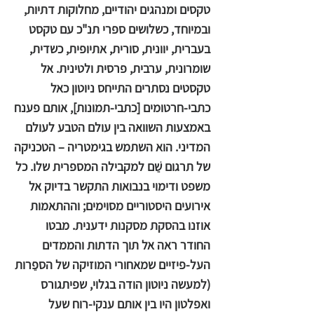
טקסים ומנהגים יהודיים, מחלוקות דתיות,
ובמיוחד, כשלושים ספרי תנ"כ עם טקסט
בעברית, יוונית, סורית, אתיופית, כשדית,
שומרונית, ערבית, פרסית ולטינית. אל
טקסטים נסתרים התייחס ניוטון כאל
כתבי-חרטומים [כתבי-תמונות], אותם פענח
באמצעות השוואה בין עולם הטבע לעולם
המדיני. הוא השתמש בגימטריה – הטכניקה
של תרגום שֵׁם למקבילה המספרית שלו. כל
משפט ודימוי בנבואות התקשר בדיוק אל
אירועים היסטוריים מסוימים; וההתאמות
אוזנו בהסקת מסקנות ידענית. מבטו
החודר ראה אל תוך הדתות והממדים
העל-פיזיים שמאחורי המוזיקה של הספֵרות
(למעשה ניוטון הודה בגלוי, שפיתגורס
ואפלטון היו בין אותם ענקי-רוח שעל