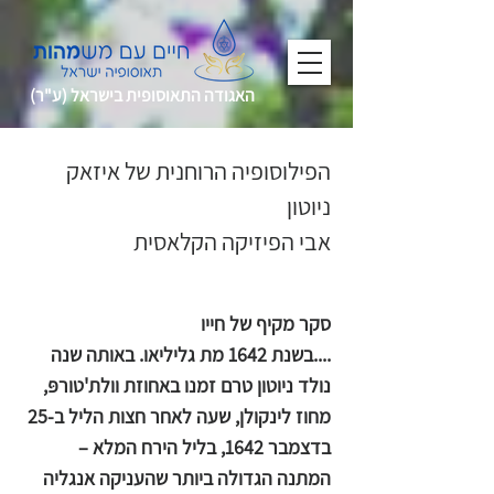
האגודה התאוסופית בישראל (ע"ר)
הפילוסופיה הרוחנית של איזאק
ניוטון
אבי הפיזיקה הקלאסית
אדי ד. בילימוריה Edi D. Bilimoria
סקר מקיף של חייו
....בשנת 1642 מת גליליאו. באותה שנה
נולד ניוטון טרם זמנו באחוזת וולת'טורפּ,
מחוז לינקולן, שעה לאחר חצות הליל ב-25
בדצמבר 1642, בליל הירח המלא –
המתנה הגדולה ביותר שהעניקה אנגליה