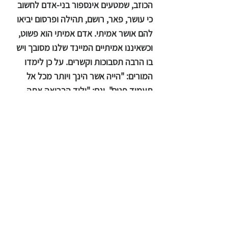
הכוזב, שמטעים אינספור בני-אדם לחשוב
כי עושר, פאר, רושם, תהילה ופרסום יביאו
להם אושר אמיתי. אדם אמיתי הוא פשוט,
וכשאיננו אמיתיים המיינד שלנו מסובך ויש
בו הרבה תסבוכות וקשרים. על כן לימדו
המורים: "הייה אשר הינך ויותר מכל אל
תעמיד פנים", וגם: "יליד הבריאה אתה
כעשב השדה וככוכבי השמים". בספר "אור
על השביל" אנו מוצאים: "גדל כפי שגדל
הפרח – לפי תומו – ועם זאת הוא משתוקק
לפתוח את ליבו לאוויר". ומורה גדול לימד:
"לפני ההארה חטוב עצים ושאב מים, לאחר
ההארה חטוב עצים ושאב מים".
התכונה האחרונה היא חופש. החופש, כמו
הנדיבות והפשטות, הוא הן הדרך והן היעד