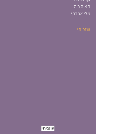
ב א ה ב ה  
מלי אפרתי
#וזכיתי
#וזכיתי