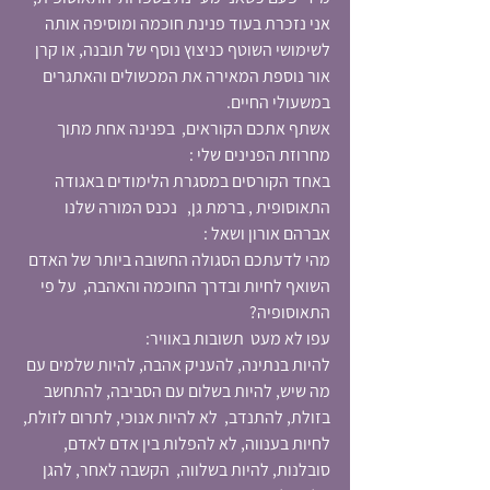
אני נזכרת בעוד פנינת חוכמה ומוסיפה אותה 
לשימושי השוטף כניצוץ נוסף של תובנה, או קרן 
אור נוספת המאירה את המכשולים והאתגרים 
במשעולי החיים.
אשתף אתכם הקוראים,  בפנינה אחת מתוך 
מחרוזת הפנינים שלי : 
באחד הקורסים במסגרת הלימודים באגודה 
התאוסופית , ברמת גן,   נכנס המורה שלנו 
אברהם אורון ושאל : 
מהי לדעתכם הסגולה החשובה ביותר של האדם 
השואף לחיות ובדרך החוכמה והאהבה,  על פי 
התאוסופיה?     
עפו לא מעט  תשובות באוויר: 
להיות בנתינה, להעניק אהבה, להיות שלמים עם 
מה שיש, להיות בשלום עם הסביבה, להתחשב 
בזולת, להתנדב,  לא להיות אנוכי, לתרום לזולת, 
לחיות בענווה, לא להפלות בין אדם לאדם, 
סובלנות, להיות בשלווה,  הקשבה לאחר, להגן 