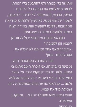
מתישה בלי מנוחה ולא להתבטל בלי הפוגה,  
לדעת מתי לשים את הגבול בכל הרבדים - 
הפיסי, הרגשי, המחשבתי. לא להיגרר למצבים , 
לשמור על שווי נפשי. לא לעייף ולהתיש  מידי את 
המחשבות , לדעת להפעיל אותן במידה, לנוח 
במידה ולפעול במידה הרצויה ועוד....                      
          רק כשאדם חי באיזון הוא יכול לעזור הן  
לעצמו והן לסביבה."
 איך קרה שאף אחד מאיתנו לא העלה את 
הסגולה הזו - איזון?                                                         
                          חווית התרגיל המחשבתי הזה 
נטמעה בי ובזכותו, אני זוכרת היטב את נושא 
האיזון, ולפנינת האיזון מקום נכבד על צווארי.
בחיי היום יום, לא פעם אני טועה בהגזמה לפה 
ולשם ... אבל אני מודעת לזה ומסתכלת על זה,  
ושואלת מיד את עצמי: 
אפוא האיזון שהבטחת להיות בו? ... ומתקנת 
ומשפרת.
כן. זכיתי!