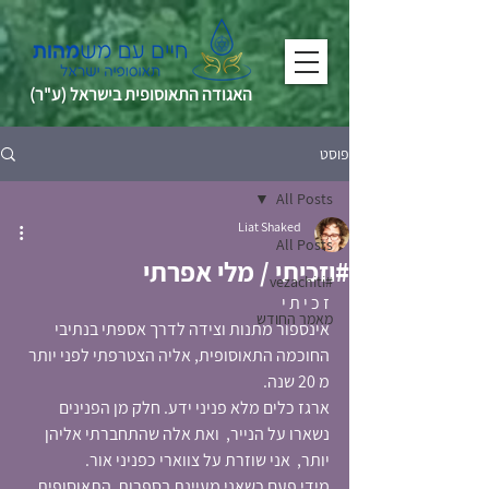
האגודה התאוסופית בישראל (ע"ר)
פוסט
All Posts
Liat Shaked
All Posts
#וזכיתי / מלי אפרתי
#vezachiti
ז כ י ת י 
מאמר החודש
אינספור מתנות וצידה לדרך אספתי בנתיבי 
החוכמה התאוסופית, אליה הצטרפתי לפני יותר 
מ 20 שנה. 
ארגז כלים מלא פניני ידע. חלק מן הפנינים 
נשארו על הנייר,  ואת אלה שהתחברתי אליהן 
יותר,  אני שוזרת על צווארי כפניני אור. 
מידי פעם כשאני מעיינת בספרות  התאוסופית,  