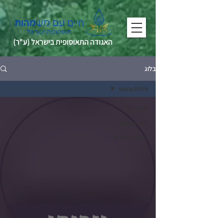
האגודה התאוסופית בישראל (ע"ר)
בלוג
#vezachiti
All Posts
#vezachiti
מאמר החודש